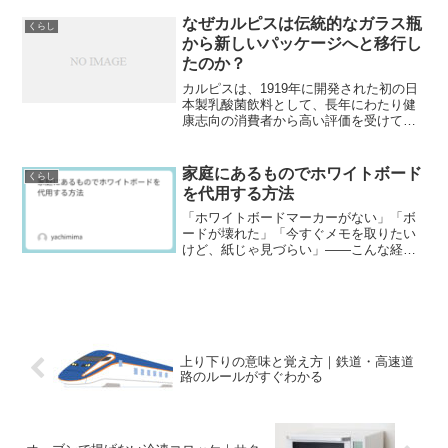
必要となる回覧板ですが、うまく回らな
かったり、途中で止まってしまったりす
なぜカルピスは伝統的なガラス瓶
くらし
ることもあります。この記...
から新しいパッケージへと移行し
たのか？
カルピスは、1919年に開発された初の日
本製乳酸菌飲料として、長年にわたり健
康志向の消費者から高い評価を受けてい
ます。この飲料は、そのユニークな風味
で日本中の多くの家庭に親しまれてきま
した。特に、お中元やお歳暮などのギフ
家庭にあるものでホワイトボード
くらし
トでよく使われること...
を代用する方法
「ホワイトボードマーカーがない」「ボ
ードが壊れた」「今すぐメモを取りたい
けど、紙じゃ見づらい」――こんな経験
はありませんか？日常の中で、急にホワ
イトボードや専用マーカーが必要になる
場面は意外と多いものです。しかし、そ
んなときでも慌てる必要は...
上り下りの意味と覚え方｜鉄道・高速道
路のルールがすぐわかる