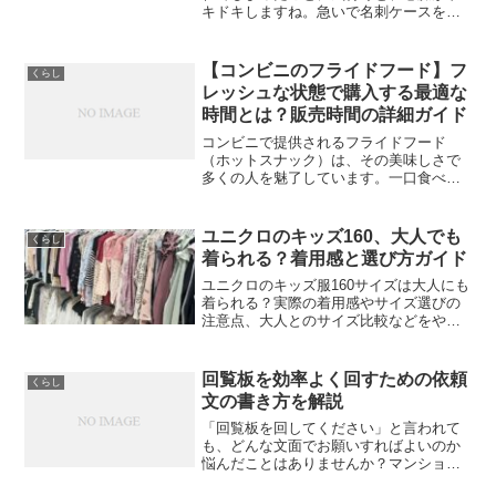
キドキしますね。急いで名刺ケースを探
さなくてはならない時、多くの人がまず
コンビニを思い浮かべます。でも、実は
コンビニで名刺ケースを見つけるのは難
【コンビニのフライドフード】フ
くらし
しいんです。以前はファミ...
レッシュな状態で購入する最適な
時間とは？販売時間の詳細ガイド
コンビニで提供されるフライドフード
（ホットスナック）は、その美味しさで
多くの人を魅了しています。一口食べる
と、そのジューシーな感触がたまりませ
ん。新商品も次々に登場し、フライドチ
キン、コロッケ、フライドポテト、アメ
ユニクロのキッズ160、大人でも
くらし
リカンドッグなど、ついつい...
着られる？着用感と選び方ガイド
ユニクロのキッズ服160サイズは大人にも
着られる？実際の着用感やサイズ選びの
注意点、大人とのサイズ比較などをやさ
しく解説します。
回覧板を効率よく回すための依頼
くらし
文の書き方を解説
「回覧板を回してください」と言われて
も、どんな文面でお願いすればよいのか
悩んだことはありませんか？マンション
や町内会、職場など、さまざまな場面で