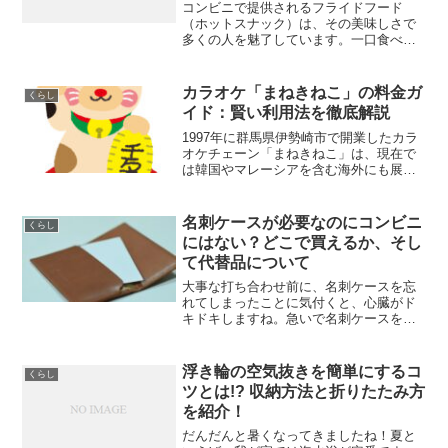
コンビニで提供されるフライドフード
（ホットスナック）は、その美味しさで
多くの人を魅了しています。一口食べる
と、そのジューシーな感触がたまりませ
ん。新商品も次々に登場し、フライドチ
キン、コロッケ、フライドポテト、アメ
カラオケ「まねきねこ」の料金ガ
くらし
リカンドッグなど、ついつい...
イド：賢い利用法を徹底解説
1997年に群馬県伊勢崎市で開業したカラ
オケチェーン「まねきねこ」は、現在で
は韓国やマレーシアを含む海外にも展開
しており、街中でよく目にするようにな
りました。このチェーンは学生から大人
まで多くの人々に利用されており、ファ
名刺ケースが必要なのにコンビニ
くらし
ミリー、一人カラオケ...
にはない？どこで買えるか、そし
て代替品について
大事な打ち合わせ前に、名刺ケースを忘
れてしまったことに気付くと、心臓がド
キドキしますね。急いで名刺ケースを探
さなくてはならない時、多くの人がまず
コンビニを思い浮かべます。でも、実は
コンビニで名刺ケースを見つけるのは難
浮き輪の空気抜きを簡単にするコ
くらし
しいんです。以前はファミ...
ツとは!? 収納方法と折りたたみ方
を紹介！
だんだんと暑くなってきましたね！夏と