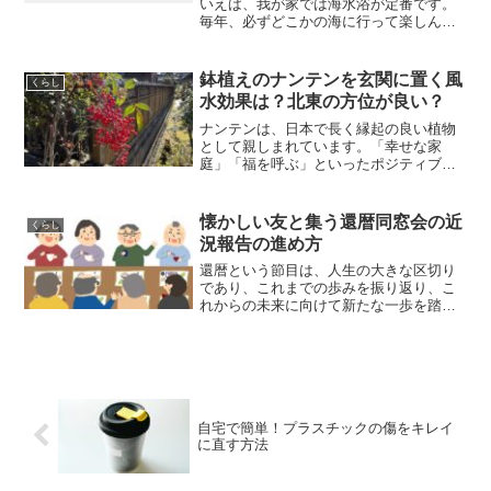
いえば、我が家では海水浴が定番です。
毎年、必ずどこかの海に行って楽しんで
います。海水浴に欠かせないアイテムの
一つが浮き輪です。浮き輪があると、海
での楽しみが何倍にも増しますよね！で
鉢植えのナンテンを玄関に置く風
くらし
も、浮き輪の空気を抜くの...
水効果は？北東の方位が良い？
ナンテンは、日本で長く縁起の良い植物
として親しまれています。「幸せな家
庭」「福を呼ぶ」といったポジティブな
花言葉を持っているほどです。特に、風
水では北東（鬼門）に置くことが推奨さ
れることがありますが、それは玄関に置
懐かしい友と集う還暦同窓会の近
くらし
く場合はどうなのでしょうか...
況報告の進め方
還暦という節目は、人生の大きな区切り
であり、これまでの歩みを振り返り、こ
れからの未来に向けて新たな一歩を踏み
出すタイミングでもあります。そんな大
切な節目に、学生時代をともに過ごした
仲間と再会できる「還暦同窓会」は、多
くの人にとって特別な意味...
自宅で簡単！プラスチックの傷をキレイ
に直す方法