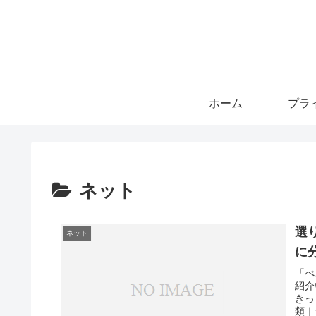
ホーム
ネット
選
ネット
に
「ぺ
紹介
きっ
類｜