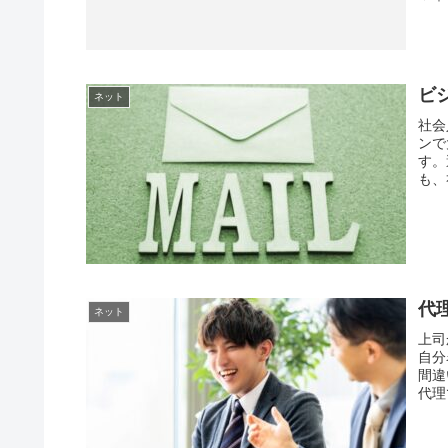
ビ
ネット
社会
ンで
す。
も、
代
ネット
上司
自分
間違
代理