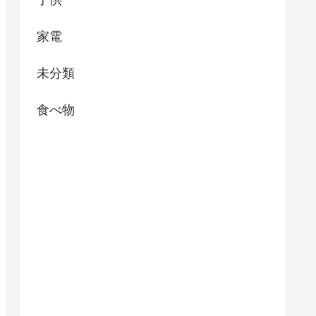
子供
家電
未分類
食べ物