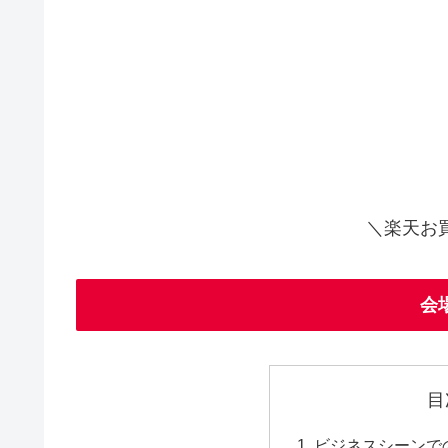
＼楽天お
会
目
ビジネスシーンで