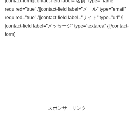
[contact-form][contact-field label=”名前” type=”name”
required=”true” /][contact-field label=”メール” type=”email”
required=”true” /][contact-field label=”サイト” type=”url” /]
[contact-field label=”メッセージ” type=”textarea” /][/contact-
form]
スポンサーリンク