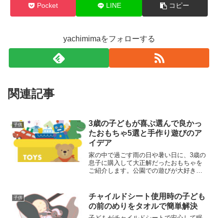
Pocket
LINE
コピー
yachimimaをフォローする
関連記事
3歳の子どもが喜ぶ選んで良かっ
子供
たおもちゃ5選と手作り遊びのア
イデア
家の中で過ごす雨の日や暑い日に、3歳の
息子に購入して大正解だったおもちゃを
ご紹介します。公園での遊びが大好きな
息子ですが、家にいるとどうしても動画
を見がち。外出が難しい日は子どもだけ
でなく、大人もストレスを感じますよ
チャイルドシート使用時の子ども
子供
ね。新しいおもちゃを探す...
の前のめりをタオルで簡単解決
子どもがチャイルドシートで安心して眠