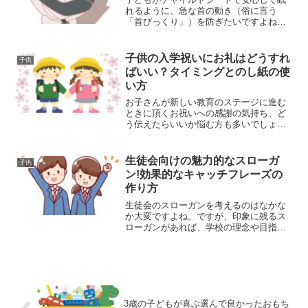
れるように、急な首の動き（俗に言う
「首びっくり」）を防ぎたいですよね。
運転中にこれが気になってしまうと、集
中できなかったり、何よりも子どもが危
険にさらされることになります。そんな
子供の入学祝いにお礼はどうすれ
子供
時、家にあるタオルで簡単に...
ばいい？タイミングとのし紙の使
い方
お子さんが新しい教育のステージに進む
ときに頂くお祝いへの感謝の気持ち、ど
う伝えたらいいか悩む方も多いでしょ
う。「お返しはいらないよ」と言われる
こともありますが、何もしないわけにも
いかない気持ち、わかります。そういう
生徒会向けの魅力的なスローガ
子供
とき、どう対応すればいいの...
ン!効果的なキャッチフレーズの
作り方
生徒会のスローガンを考えるのはなかな
か大変ですよね。ですが、印象に残るス
ローガンがあれば、学校の理念や目指す
べき目標を表現でき、生徒のモチベーシ
ョンも上がります。この記事では、生徒
会向けの記憶に残るキャッチフレーズの
例とその作り方を紹介しま...
3歳の子どもが喜ぶ選んで良かったおもち