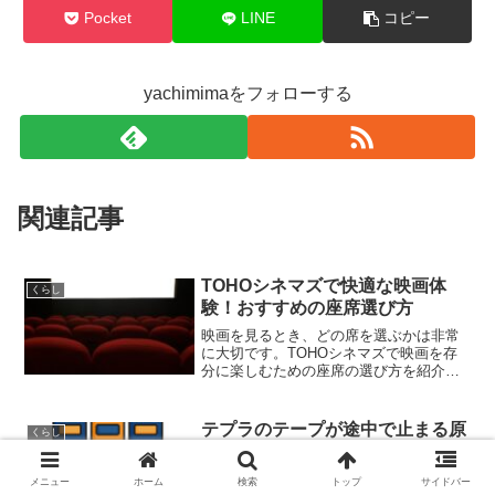
Pocket
LINE
コピー
yachimimaをフォローする
関連記事
TOHOシネマズで快適な映画体
くらし
験！おすすめの座席選び方
映画を見るとき、どの席を選ぶかは非常
に大切です。TOHOシネマズで映画を存
分に楽しむための座席の選び方を紹介し
ます。選び方に迷ったら、以下のポイン
トをチェックしてみましょう。 長時間で
も首や目が疲れない場所 スクリーンの全
テプラのテープが途中で止まる原
くらし
景を楽に見渡せる席...
因を調査
「テプラのテープが途中で止まって出て
メニュー
ホーム
検索
トップ
サイドバー